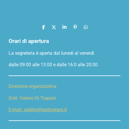
C
C
C
P
C
o
o
o
i
o
n
n
n
n
n
Orari di apertura
d
d
d
d
i
i
i
i
La segreteria è aperta dal lunedì al venerdì
v
v
v
v
i
i
i
i
d
d
d
d
dalle 09:00 alle 13:00 e dalle 16:0 alle 20:00
i
i
i
i
Direzione organizzativa
Dott. Valerio Di Trapani
E-mail: valerio@teatrogiani.it