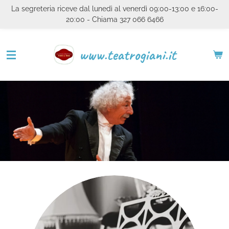
La segreteria riceve dal lunedì al venerdì 09:00-13:00 e 16:00-
Vai
20:00 - Chiama 327 066 6466
al
contenuto
principale
www.teatrogiani.it