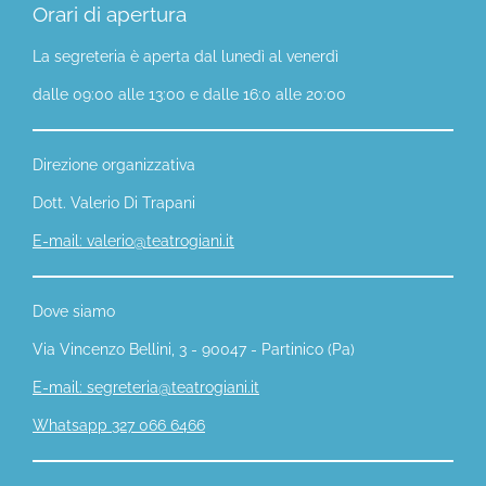
n
n
n
Orari di apertura
d
d
d
i
i
i
v
v
v
La segreteria è aperta dal lunedì al venerdì
i
i
i
d
d
d
dalle 09:00 alle 13:00 e dalle 16:0 alle 20:00
i
i
i
Direzione organizzativa
Dott. Valerio Di Trapani
E-mail: valerio@teatrogiani.it
Dove siamo
Via Vincenzo Bellini, 3 - 90047 - Partinico (Pa)
E-mail: segreteria@teatrogiani.it
Whatsapp 327 066 6466