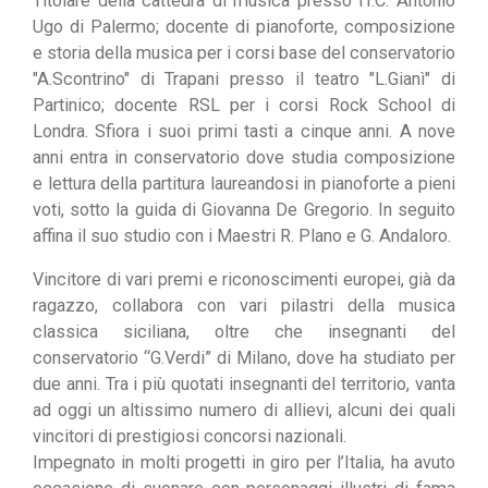
Titolare della cattedra di musica presso l'I.C. Antonio
Ugo di Palermo; docente di pianoforte, composizione
e
storia della musica per i corsi base del conservatorio
"A.Scontrino" di Trapani presso il teatro "L.Gianì" di
Partinico;
docente RSL per i corsi Rock School di
Londra.
Sfiora i suoi primi tasti a cinque anni. A nove
anni entra in conservatorio dove studia composizione
e lettura della partitura laureandosi in pianoforte a pieni
voti, sotto la guida di Giovanna De Gregorio.
In seguito
affina il suo studio con i Maestri R. Plano e G. Andaloro.
Vincitore di vari premi e riconoscimenti europei, già da
ragazzo, collabora con vari pilastri della musica
classica siciliana, oltre che insegnanti del
conservatorio “G.Verdi” di Milano, dove ha studiato per
due anni.
Tra i più quotati insegnanti del territorio, vanta
ad oggi un altissimo numero di allievi, alcuni dei quali
vincitori di prestigiosi concorsi nazionali.
Impegnato in molti progetti in giro per l’Italia, ha avuto