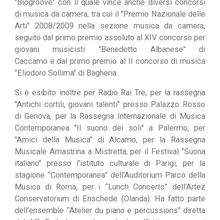
"Biogroove
" con il
quale vince anche
divers
i concorsi
di musica da camera, tra cui il
"Premio Nazionale delle
A
rti"
2008/2009 nella sezione musica da camera,
seguito dal primo premio assoluto al XIV concorso per
giovani musicisti "Benedetto Albanese" di
Caccamo e dal primo premio
al II concorso di musica
"Elio
doro Sollima" di Bagheria.
Si è
esibito i
noltre per Radio Rai T
re, per la rassegna
"Antichi cortili,
gio
vani talenti" presso Palazzo Rosso
di Genova, per la Rassegna Internazionale di Musica
C
ontemporanea "Il suono dei soli"
a Palermo, per
"Amici della Musica" di Al
camo, per la Rassegna
M
usicale A
mastrina a Mistretta
,
per il F
estival "Suona
italiano" presso
l'istituto culturale di Parigi, per la
stagione “Contemporanea” dell’Auditorium
Par
co della
Musica di Roma, per i
“Lunch Concerts” dell’Artez
Conservatorium di Enschede
(Olanda)
. Ha fatto
parte
dell’ensemble “Atelier du piano e percussions”
diretta