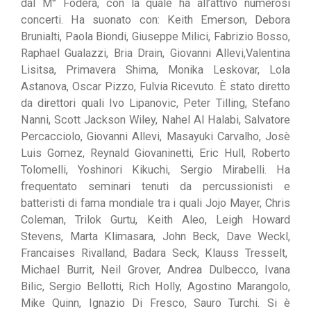
dal M° Foderà, con la
quale ha all’
attivo
numer
osi
concerti
.
Ha suonato con:
Keith Emerson
, Debora
Brunialti, Paola Biondi,
Giuseppe
Milici, Fabrizio Bosso,
Raphael
Gualazzi, Bria Drain,
Giovanni Allevi,
Valentina
Lisitsa,
Primavera Shima,
Monika Leskovar, Lola
Astanova, Oscar Pizzo, Fulvia Ricevuto
.
È
stato diretto
da direttori quali Ivo Lipanovic, Peter Tilling, Stefano
Nanni, Scott Jackson Wiley,
Nahel Al Halabi, Salvatore
Percacciolo, Giovanni Allevi, Masayuki Carvalho, Josè
Luis Gomez, Reynald Giovaninetti, Eric Hull, Roberto
Tolomelli, Yoshinori Kikuchi,
Sergio
Mirabelli.
Ha
frequentato
seminari tenuti da
percussionisti e
batteristi di fama mondiale tra i quali
Jojo Mayer, Chris
Coleman,
Trilok Gurtu,
Keith Aleo
,
Leigh Howard
Stevens,
Marta Klimasara
,
John Beck
,
Dave Weckl
,
Francaises Rivalland
,
Badara Seck
,
Klauss Tresselt
,
Michael Burrit, Neil Grover, Andrea Dulbecco, Ivana
Bilic, Sergio Bellotti, Rich Holly, Agostino Marangolo,
Mike Quinn, Ig
nazio Di Fresco, Sauro Turchi.
Si è