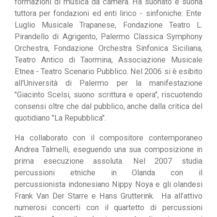
formazioni
di musica da camera.
Ha suonato e suona
tuttora per fondazioni ed enti
lirico
-
sinfoniche
:
Ente
Luglio Musicale Trapanese
, Fondazione Teatro L.
Pirandello di Agrigento,
Palermo Classica Symphony
Orchestra, Fondazione Orchestra Sinfonica Siciliana
,
Teatro
Antico di Taormina
,
Associazione Musicale
Etnea
-
Teatro Scenario Pubblico
.
Nel 2006 si è
esibito
all'U
niversità di Palermo per la manifestazione
"Giacinto Scelsi, suono scrittura e opera", riscuotendo
consensi oltre che dal pubblico,
anche dalla critica del
quotidiano "La Repubblica".
Ha collaborato con il composito
re contemporaneo
Andrea Talmelli
, eseguendo una sua composizion
e in
prima esecuzione assoluta.
Nel 2007 studia
percussioni etnic
he in O
landa con
il
percussionista
indonesiano Nippy N
oya e gli olandesi
Frank Van Der Starre e Hans Grutterink.
Ha all’attivo
numerosi concerti
con il quar
tetto di percussioni