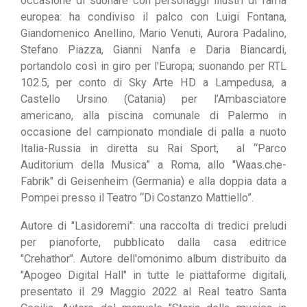
occasione di suonare con personaggi illustri di fama
europea:
ha condiviso il palco con Luigi Fontana,
Giandomenico Anellino, Mario Venuti,
Aurora Padalino,
Stefano Piazza, Gianni Nanfa e Daria Biancardi,
portandolo così in giro per l'Europa;
suonando
per RTL
102.5, per conto di Sky Arte HD a Lampedusa, a
Castello Ursino (Catania) per l’Ambasciatore
americano, alla piscina comunale di Palermo in
occasione del campionato mondiale di palla a nuoto
Italia-Russia in diretta su Rai Sport, al “Parco
Auditorium della Musica” a Roma, allo "Waas.che-
Fabrik" di Geisenheim (Germania)
e alla doppia data a
Pompei presso il Teatro “Di Costanzo Mattiello”.
Autore di "Lasidoremi": una raccolta di tredici preludi
per pianoforte,
pubblicato dalla casa editrice
"Crehathor"
.
Autore dell'omonimo album distribuito da
"Apogeo Digital Hall" in tutte le piattaforme digitali,
presentato il
29 Maggio 2022 al Real teatro Santa