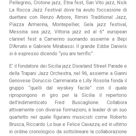
Pellegrino, Crotone jazz, Etna fest, San Vito jazz, Nick
La Rocca Jazz Festival dove ha avuto l’occasione di
duettare con Renzo Arbore, Rimini Traditional Jazz,
Piazza Armerina, Montepellier, Gela jazz festival,
Messina sea jazz, Vittoria jazz ed al 6° european
clarinet fest a Camerino suonando assieme a Bepi
D’Amato e Gabriele Mirabassi. Il grande Eddie Daniels
si è espresso dicendo “you are terrific”.
E’ il fondatore dei Sicilia jazz Dixieland Street Parade e
della Trapani Jazz Orchestra, nel 96, assieme a Gianni
Genovese Doruccio Cammarata e Lilly Rosolia fonda il
gruppo “quelli dal wyskey facile” con il quale
ripropongono in giro per la Sicilia il repertorio
dell’indimenticato Fred Buscaglione. Collabora
attivamente con diverse formazioni, è leader di un suo
quartetto nel quale figurano musicisti come Roberto
Brusca, Riccardo Lo bue e Felice Cavazza, ed in ultimo
in ordine cronologico da sottolineare la collaborazione