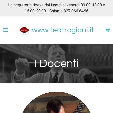
La segreteria riceve dal lunedì al venerdì 09:00-13:00 e
Vai
16:00-20:00 - Chiama 327 066 6466
al
contenuto
principale
www.teatrogiani.it
I Docenti