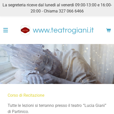
La segreteria riceve dal lunedì al venerdì 09:00-13:00 e 16:00-
Vai
20:00 - Chiama 327 066 6466
al
contenuto
principale
www.teatrogiani.it
Corso di Recitazione
Tutte le lezioni si terranno presso il teatro “Lucia Gianì”
di Partinico.