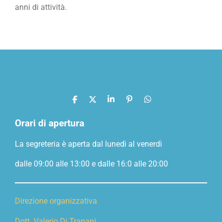
anni di attività.
C
C
C
P
C
o
o
o
i
o
n
n
n
n
n
Orari di apertura
d
d
d
d
i
i
i
i
La segreteria è aperta dal lunedì al venerdì
v
v
v
v
i
i
i
i
d
d
d
d
dalle 09:00 alle 13:00 e dalle 16:0 alle 20:00
i
i
i
i
Direzione organizzativa
Dott. Valerio Di Trapani