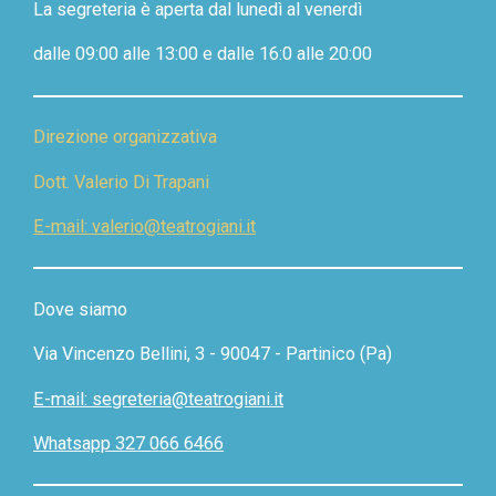
La segreteria è aperta dal lunedì al venerdì
v
v
v
v
t
i
i
i
i
e
d
d
d
d
dalle 09:00 alle 13:00 e dalle 16:0 alle 20:00
i
i
i
i
l
l
e
Direzione organizzativa
Dott. Valerio Di Trapani
E-mail: valerio@teatrogiani.it
Dove siamo
Via Vincenzo Bellini, 3 - 90047 - Partinico (Pa)
E-mail: segreteria@teatrogiani.it
Whatsapp 327 066 6466