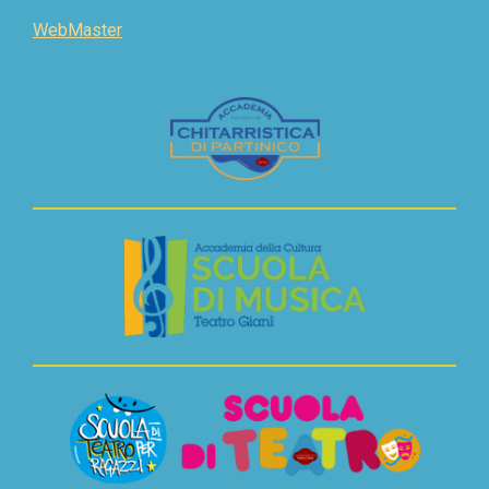
WebMaster