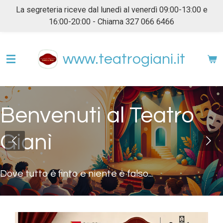
La segreteria riceve dal lunedì al venerdì 09:00-13:00 e
Vai
16:00-20:00 - Chiama 327 066 6466
al
contenuto
principale
www.teatrogiani.it
Benvenuti al Teatro
Gianì
Dove tutto è finto e niente è falso...