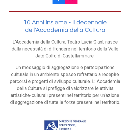
F
I
a
n
c
s
e
t
10 Anni Insieme -
Il decennale
b
a
o
g
dell'Accademia della Cultura
o
r
k
a
L’Accademia della Cultura, Teatro Lucia Gianì, nasce
m
dalla necessità di diffondere nel territorio della Valle
Jato Golfo di Castellammare.
Un messaggio di aggregazione e partecipazione
culturale in un ambiente spesso refrattario a recepire
percorsi e progetti di sviluppo culturale. L’ Accademia
della Cultura si prefigge di valorizzare le attività
artistiche-culturali presenti nel territorio per un’azione
di aggregazione di tutte le forze presenti nel territorio.