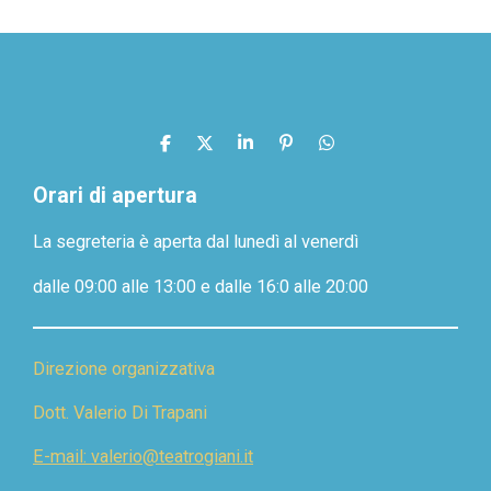
C
C
C
P
C
o
o
o
i
o
n
n
n
n
n
Orari di apertura
d
d
d
d
i
i
i
i
La segreteria è aperta dal lunedì al venerdì
v
v
v
v
i
i
i
i
d
d
d
d
dalle 09:00 alle 13:00 e dalle 16:0 alle 20:00
i
i
i
i
Direzione organizzativa
Dott. Valerio Di Trapani
E-mail: valerio@teatrogiani.it