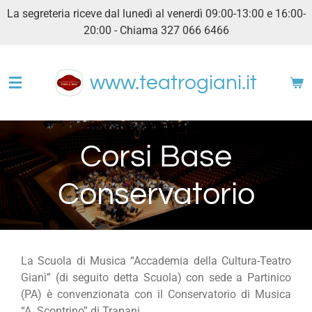
La segreteria riceve dal lunedì al venerdì 09:00-13:00 e 16:00-
Vai
20:00 - Chiama 327 066 6466
al
contenuto
principale
www.teatrogiani.it
Corsi Base
Conservatorio
La Scuola di Musica “Accademia della Cultura-Teatro
Gianì” (di seguito detta Scuola) con sede a Partinico
(PA) è convenzionata con il Conservatorio di Musica
“A. Scontrino” di Trapani.