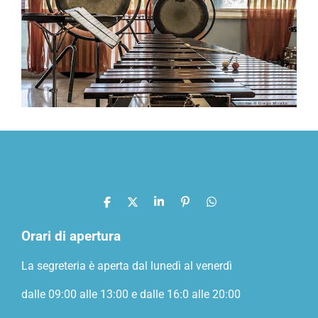
C
C
C
P
C
o
o
o
i
o
n
n
n
n
n
Orari di apertura
d
d
d
d
i
i
i
i
La segreteria è aperta dal lunedì al venerdì
v
v
v
v
i
i
i
i
d
d
d
d
dalle 09:00 alle 13:00 e dalle 16:0 alle 20:00
i
i
i
i