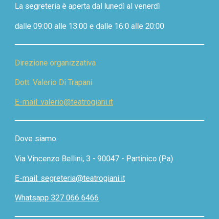
La segreteria è aperta dal lunedì al venerdì
v
v
v
v
i
i
i
i
d
d
d
d
dalle 09:00 alle 13:00 e dalle 16:0 alle 20:00
i
i
i
i
Direzione organizzativa
Dott. Valerio Di Trapani
E-mail: valerio@teatrogiani.it
Dove siamo
Via Vincenzo Bellini, 3 - 90047 - Partinico (Pa)
E-mail: segreteria@teatrogiani.it
Whatsapp 327 066 6466