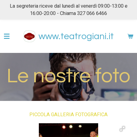
La segreteria riceve dal lunedì al venerdì 09:00-13:00 e
Vai
16:00-20:00 - Chiama 327 066 6466
al
contenuto
principale
www.teatrogiani.it
Le nostre foto
PICCOLA GALLERIA FOTOGRAFICA