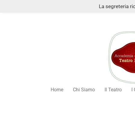
La segreteria r
Vai
al
contenuto
principale
Home
Chi Siamo
Il Teatro
I