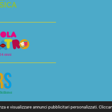
nza e visualizzare annunci pubblicitari personalizzati. Clicca