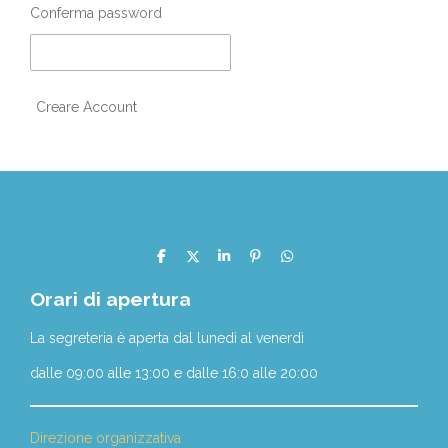
Conferma password
Creare Account
C
C
C
P
C
o
o
o
i
o
n
n
n
n
n
Orari di apertura
d
d
d
d
i
i
i
i
v
v
v
v
La segreteria è aperta dal lunedì al venerdì
i
i
i
i
d
d
d
d
dalle 09:00 alle 13:00 e dalle 16:0 alle 20:00
i
i
i
i
Direzione organizzativa